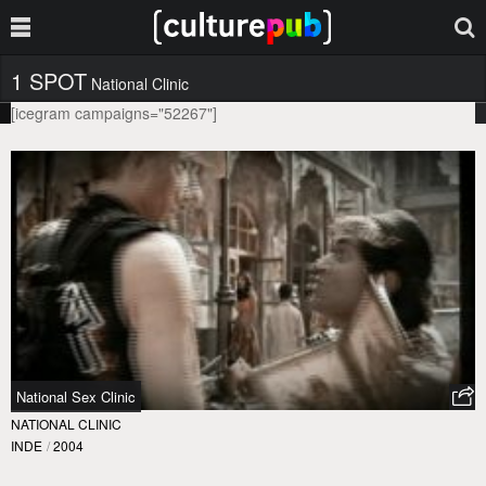
1 SPOT
National Clinic
[icegram campaigns="52267"]
National Sex Clinic
NATIONAL CLINIC
INDE
/
2004