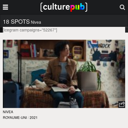
18 SPOTS
Nivea
[icegram campaigns="52267"]
NIVEA
ROYAUME-UNI
/
2021