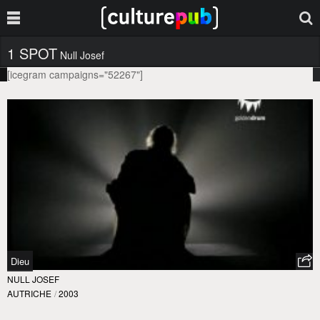
1 SPOT
Null Josef
[icegram campaigns="52267"]
Dieu
NULL JOSEF
AUTRICHE
/
2003