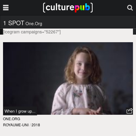
1 SPOT
One.org
[icegram campaigns="52267"]
When I grow up...
ONE.ORG
ROYAUME-UNI
/
2018