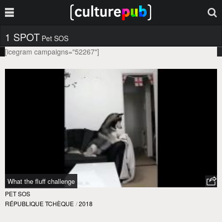
1 SPOT
Pet SOS
[icegram campaigns="52267"]
What the fluff challenge
PET SOS
RÉPUBLIQUE TCHÈQUE
/
2018