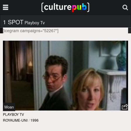
1 SPOT
Playboy Tv
[icegram campaigns="52267"]
Moan
PLAYBOY TV
ROYAUME-UNI
/
1996