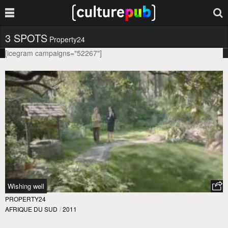
3 SPOTS
Property24
[icegram campaigns="52267"]
Wishing well
PROPERTY24
AFRIQUE DU SUD
/
2011