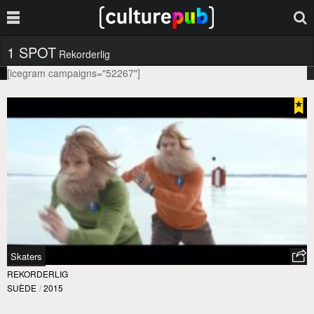
1 SPOT
Rekorderlig
[icegram campaigns="52267"]
Skaters
REKORDERLIG
SUÈDE
/
2015