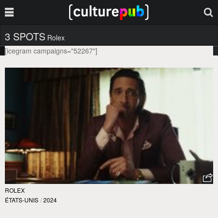
3 SPOTS
Rolex
[icegram campaigns="52267"]
ROLEX
ÉTATS-UNIS
/
2024