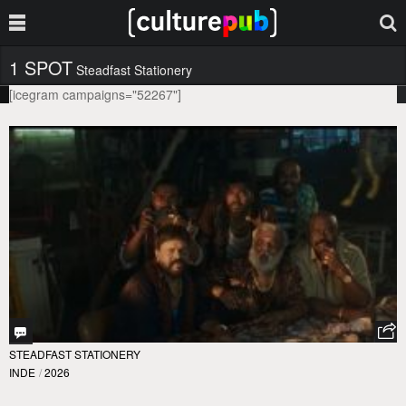
1 SPOT
Steadfast Stationery
[icegram campaigns="52267"]
STEADFAST STATIONERY
INDE
/
2026