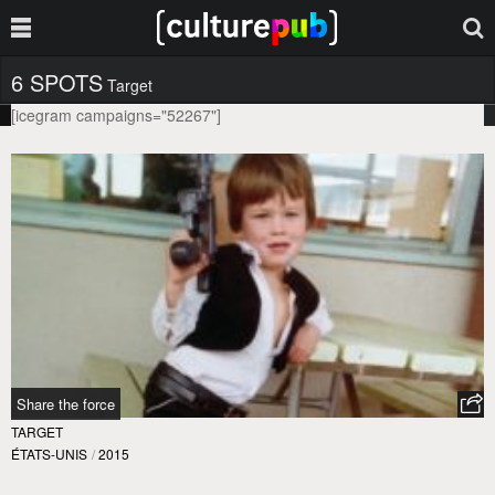
6 SPOTS
Target
[icegram campaigns="52267"]
Share the force
TARGET
ÉTATS-UNIS
/
2015