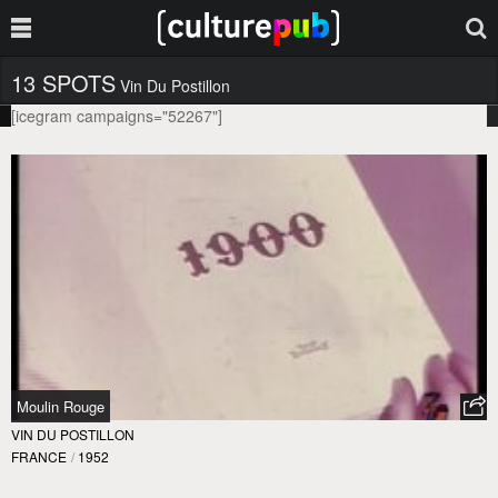
13 SPOTS
Vin Du Postillon
[icegram campaigns="52267"]
Moulin Rouge
VIN DU POSTILLON
FRANCE
/
1952