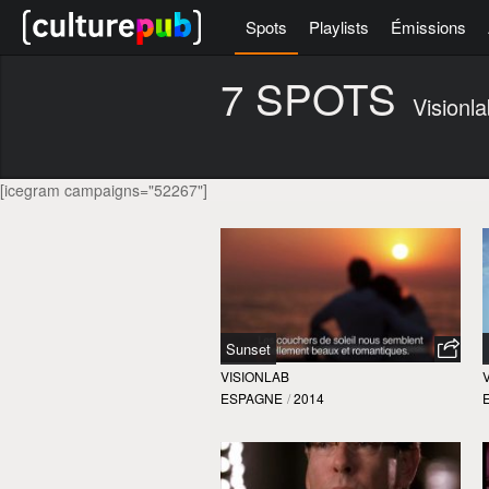
Spots
Playlists
Émissions
7 SPOTS
Visionl
[icegram campaigns="52267"]
Sunset
VISIONLAB
ESPAGNE
/
2014