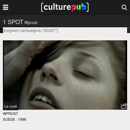
1 SPOT
Wprost
[icegram campaigns="52267"]
Le curé
WPROST
SUÈDE
/
1998