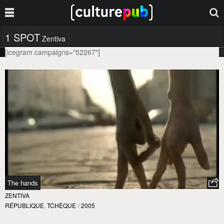
1 SPOT
Zentiva
[icegram campaigns="52267"]
The hands
ZENTIVA
RÉPUBLIQUE
,
TCHÈQUE
/
2005