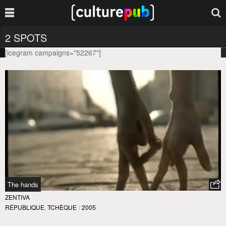
2 SPOTS
[icegram campaigns="52267"]
The hands
ZENTIVA
RÉPUBLIQUE
,
TCHÈQUE
/
2005