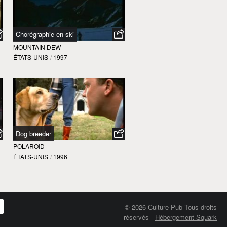
Chorégraphie en ski
MOUNTAIN DEW
ÉTATS-UNIS
/
1997
Dog breeder
POLAROID
ÉTATS-UNIS
/
1996
© 2026 Culture Pub Tous droits
réservés
-
Hébergement Squark