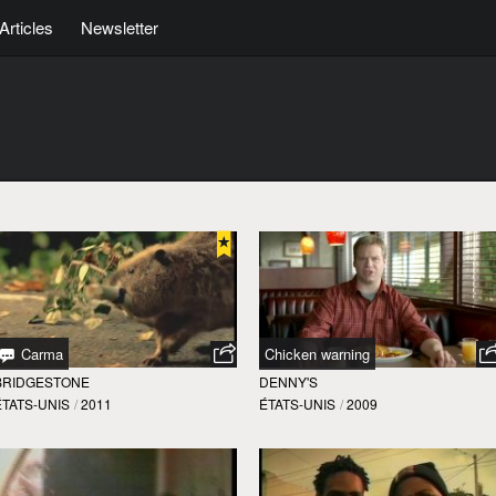
Articles
Newsletter
Carma
Chicken warning
BRIDGESTONE
DENNY'S
ÉTATS-UNIS
/
2011
ÉTATS-UNIS
/
2009