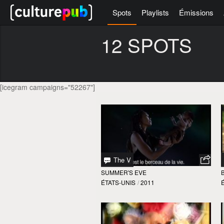
Spots
Playlists
Émissions
12 SPOTS
[icegram campaigns="52267"]
The V
SUMMER'S EVE
ÉTATS-UNIS
/
2011