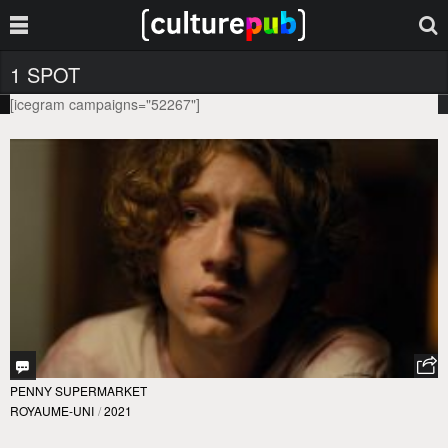
1 SPOT
[icegram campaigns="52267"]
PENNY SUPERMARKET
ROYAUME-UNI
/
2021