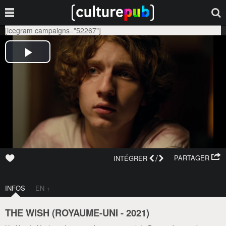
[icegram campaigns="52267"]
/
PARTAGER
INTÉGRER
INFOS
EN +
THE WISH (
ROYAUME-UNI
-
2021
)