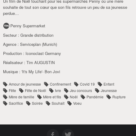
Un film de Noël touchant pour les supermarchés Penny où une mère
souhaite de tout son cœur que son fils retrouve un peu de sa jeunesse
perdue…
Penny Supermarket
Secteur :
Grande distribution
Agence :
Serviceplan (Munich)
Production :
Iconoclast Germany
Réalisateur :
Tim AUGUSTIN
Musique :
'It's My Life'- Bon Jovi
Amour de jeunesse
Confinement
Covid 19
Enfant
Fête
Fête de Noël
Ivre
Jeu concours
Jeunesse
Mère de famille
Mère et fils
Noël
Pandémie
Rupture
Sacrifice
Soirée
Souhait
Voeu