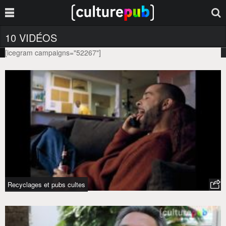
10 VIDÉOS
[icegram campaigns="52267"]
BUDWEISER
Tag :
Recyclages et pubs cultes