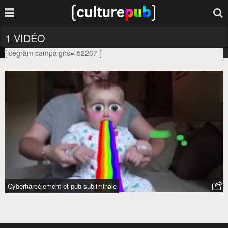
1 VIDÉO
[icegram campaigns="52267"]
COLLÈGUE
Tag :
Cyberharcèlement et pub subliminale