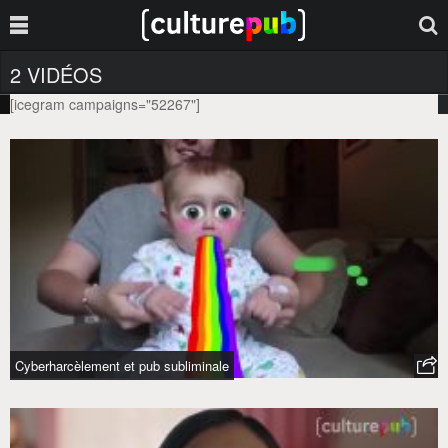
2 VIDÉOS
[icegram campaigns="52267"]
FOX SPORTS
Tag :
Cyberharcèlement et pub subliminale