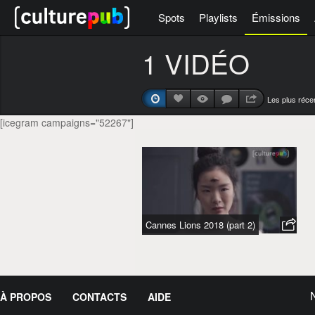
Spots
Playlists
Émissions
1 VIDÉO
Les plus réce
[icegram campaigns="52267"]
Cannes Lions 2018 (part 2)
À PROPOS
CONTACTS
AIDE