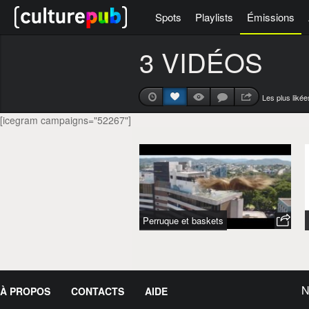
Spots
Playlists
Émissions
3 VIDÉOS
Les plus likée
[icegram campaigns="52267"]
Perruque et baskets
N
À PROPOS
CONTACTS
AIDE