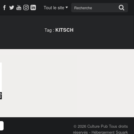
Tout le site
KITSCH
Tag :
© 2026 Culture Pub Tous droits
réservés
-
Hébergement Squark