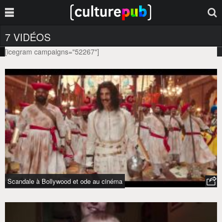
7 VIDÉOS
[icegram campaigns="52267"]
SUPERMARCHÉ
Tag :
Scandale à Bollywood et ode au cinéma