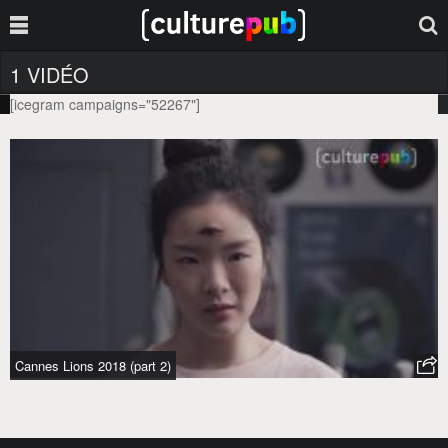
1 VIDÉO
[icegram campaigns="52267"]
VEXATION
Tag :
Cannes Lions 2018 (part 2)