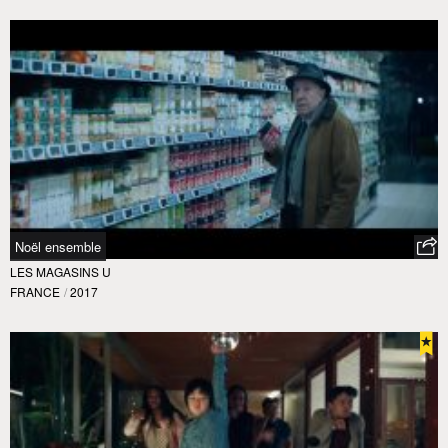
Noël ensemble
LES MAGASINS U
FRANCE
/
2017