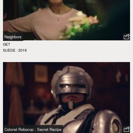
Neighbors
GET
SUÈDE
/
2019
Colonel Robocop : Secret Recipe