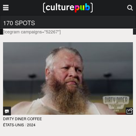
170 SPOTS
[icegram campaigns="52267"]
DIRTY DINER COFFEE
ÉTATS-UNIS
/
2024