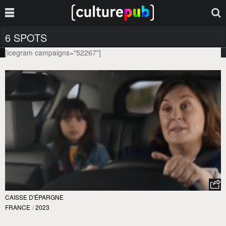
6 SPOTS
[icegram campaigns="52267"]
CAISSE D'ÉPARGNE
FRANCE
/
2023