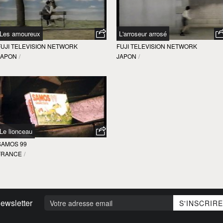
Les amoureux
L'arroseur arrosé
FUJI TELEVISION NETWORK
FUJI TELEVISION NETWORK
JAPON
/
JAPON
/
Le lionceau
SAMOS 99
FRANCE
/
ewsletter