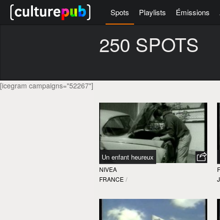
Spots
Playlists
Émissions
250 SPOTS
[icegram campaigns="52267"]
Un enfant heureux
NIVEA
FRANCE
/