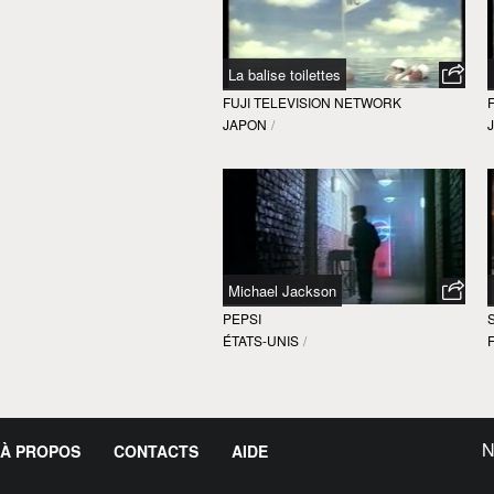
La balise toilettes
FUJI TELEVISION NETWORK
JAPON
/
Michael Jackson
PEPSI
ÉTATS-UNIS
/
N
À PROPOS
CONTACTS
AIDE