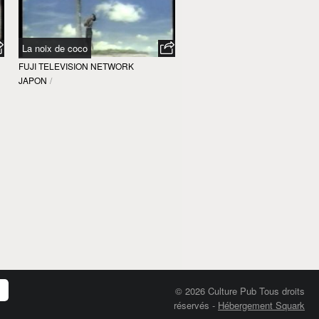
La noix de coco
FUJI TELEVISION NETWORK
JAPON
/
© 2026 Culture Pub Tous droits
réservés
-
Hébergement Squark