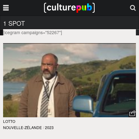
1 SPOT
[icegram campaigns="52267"]
LOTTO
NOUVELLE-ZÉLANDE
/
2023