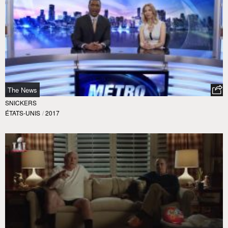
The News
SNICKERS
ÉTATS-UNIS
/
2017