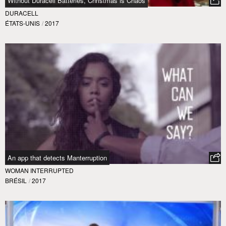
Without Duracell Batteries, Christmas is Chaos
DURACELL
ÉTATS-UNIS
/
2017
An app that detects Manterruption
WOMAN INTERRUPTED
BRÉSIL
/
2017