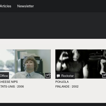
Articles
Newsletter
Office
Rockstar
CHEESE NIPS
POHJOLA
ÉTATS-UNIS
/
2006
FINLANDE
/
2002