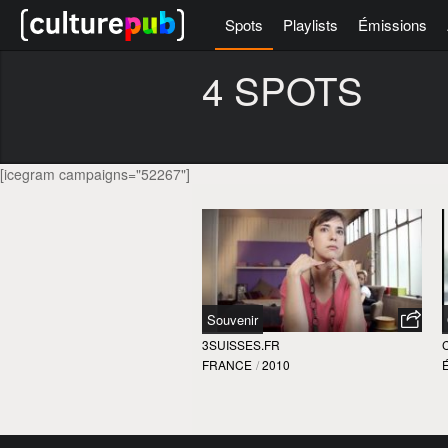
Spots
Playlists
Émissions
4 SPOTS
[icegram campaigns="52267"]
Souvenir
3SUISSES.FR
FRANCE
/
2010