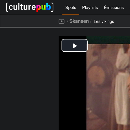
Spots
Playlists
Émissions
/
/
Skansen
Les vikings
[icegram campaigns="52267"]