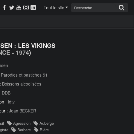
Tout le site
SEN : LES VIKINGS
NCE
-
1974
)
nsen
:
Parodies et pastiches 51
 :
Boissons alcoolisées
:
DDB
on :
Idtv
eur :
Jean BECKER
sif
Agression
Auberge
giste
Barbare
Bière