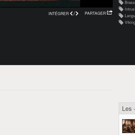
Brass
Intrus
/
PARTAGER
INTÉGRER
Langu
Vikin
Les 