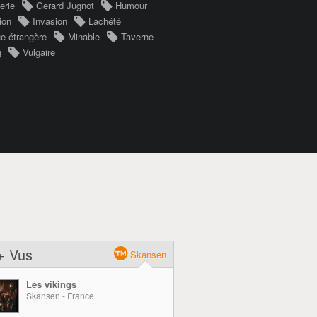
erie
Gerard Jugnot
Humour
ion
Invasion
Lachêté
e étrangère
Minable
Taverne
g
Vulgaire
+ Vus
Skansen
Les vikings
Skansen - France