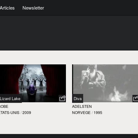
Articles
Newsletter
Lizard Lake
Diva
SOBE
ADELSTEN
ÉTATS-UNIS
/
2009
NORVEGE
/
1995