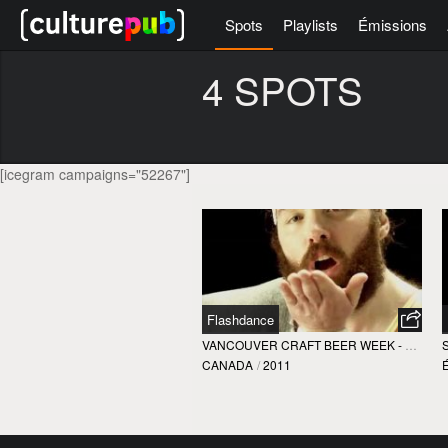
Spots
Playlists
Émissions
4 SPOTS
[icegram campaigns="52267"]
Flashdance
VANCOUVER CRAFT BEER WEEK - VCBW
CANADA
/
2011