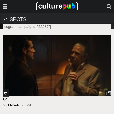
21 SPOTS
[icegram campaigns="52267"]
BIC
ALLEMAGNE
/
2023