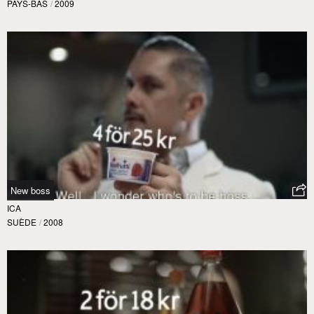
PAYS-BAS
/
2009
New boss
ICA
SUÈDE
/
2008