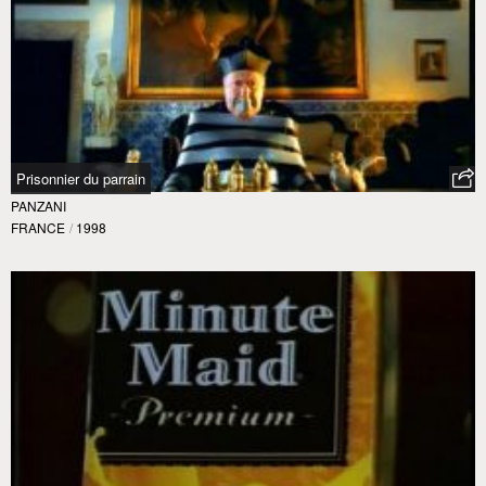
Prisonnier du parrain
PANZANI
FRANCE
/
1998