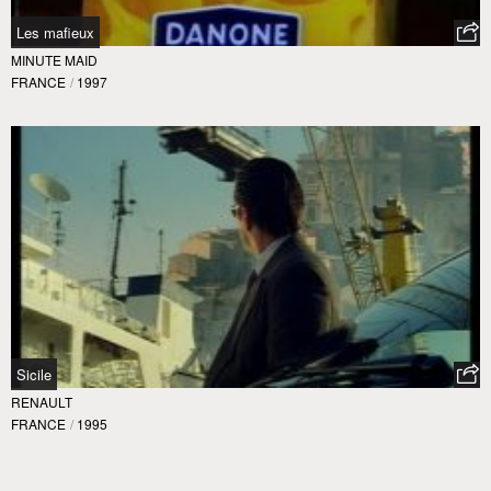
Les mafieux
MINUTE MAID
FRANCE
/
1997
Sicile
RENAULT
FRANCE
/
1995