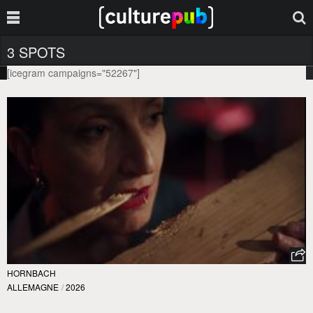
3 SPOTS
[icegram campaigns="52267"]
HORNBACH
ALLEMAGNE
/
2026