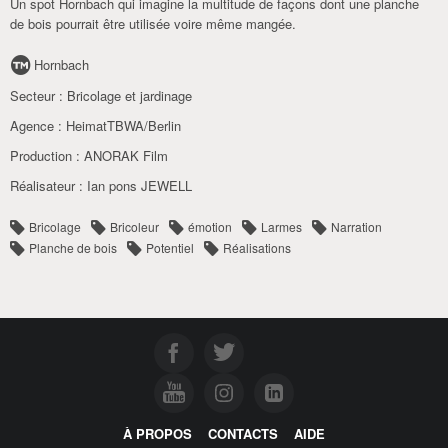
Un spot Hornbach qui imagine la multitude de façons dont une planche
de bois pourrait être utilisée voire même mangée.
Hornbach
Secteur :
Bricolage et jardinage
Agence :
HeimatTBWA/Berlin
Production :
ANORAK Film
Réalisateur :
Ian pons JEWELL
Bricolage
Bricoleur
émotion
Larmes
Narration
Planche de bois
Potentiel
Réalisations
À PROPOS
CONTACTS
AIDE