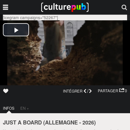
[icegram campaigns="52267"]
/
0
PARTAGER
INTÉGRER
INFOS
EN +
JUST A BOARD (
ALLEMAGNE
-
2026
)