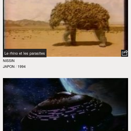
Le rhino et les parasites
NISSIN
JAPON
/
1994