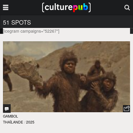
51 SPOTS
[icegram campaigns="52267"]
GAMBOL
THAÏLANDE
/
2025