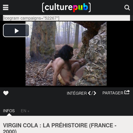
[icegram campaigns="52267"]
/
PARTAGER
INTÉGRER
INFOS
EN +
VIRGIN COLA : LA PRÉHISTOIRE (
FRANCE
-
2000
)