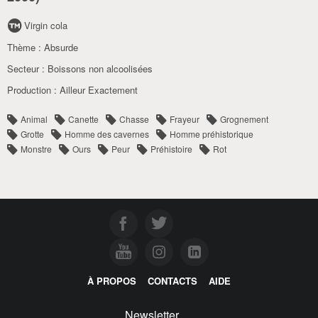
Virgin cola
Thème :
Absurde
Secteur :
Boissons non alcoolisées
Production :
Ailleur Exactement
Animal
Canette
Chasse
Frayeur
Grognement
Grotte
Homme des cavernes
Homme préhistorique
Monstre
Ours
Peur
Préhistoire
Rot
À PROPOS
CONTACTS
AIDE
Newsletter