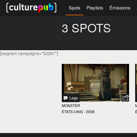
Spots
Playlists
Émissions
3 SPOTS
[icegram campaigns="52267"]
Legs
MONSTER
ÉTATS-UNIS
/
2008