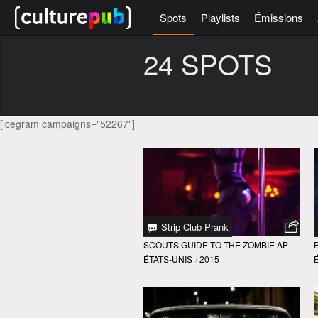
Spots
Playlists
Émissions
24 SPOTS
[icegram campaigns="52267"]
Strip Club Prank
SCOUTS GUIDE TO THE ZOMBIE APOCALYPSE
ÉTATS-UNIS
/
2015