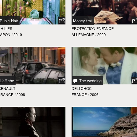
Pubic Hair
Money trail
PHILIPS
PROTECTION ENFANCE
JAPON
/
2010
ALLEMAGNE
/
2009
L'affiche
The wedding
RENAULT
DELI CHOC
FRANCE
/
2008
FRANCE
/
2006