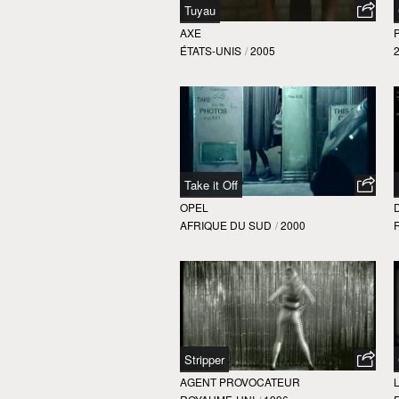
Tuyau
AXE
ÉTATS-UNIS
/
2005
Take it Off
OPEL
AFRIQUE DU SUD
/
2000
Stripper
AGENT PROVOCATEUR