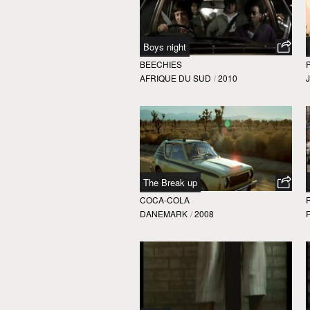
Boys night
BEECHIES
AFRIQUE DU SUD
/
2010
The Break up
COCA-COLA
DANEMARK
/
2008