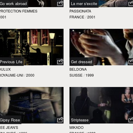
Go work abroad
La mer s'excite
PROTECTION FEMMES
PASSIONATA
2001
FRANCE
/
2001
Previous Life
Get dressed
DULUX
BELDONA
ROYAUME-UNI
/
2000
SUISSE
/
1999
Gipsy Rose
Striptease
LEE JEAN'S
MIKADO