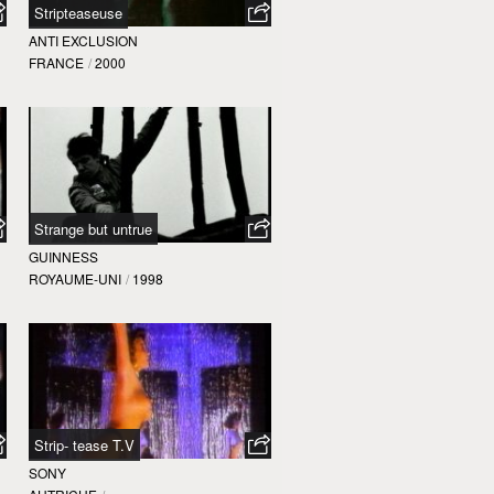
Stripteaseuse
ANTI EXCLUSION
FRANCE
/
2000
Strange but untrue
GUINNESS
ROYAUME-UNI
/
1998
Strip- tease T.V
SONY