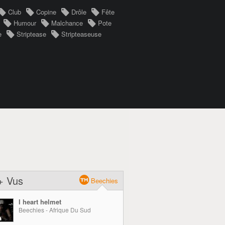
Club
Copine
Drôle
Fête
Humour
Malchance
Pote
e
Striptease
Stripteaseuse
+ Vus
Beechies
I heart helmet
Beechies - Afrique Du Sud