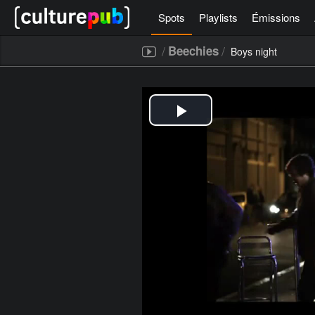
Spots
Playlists
Émissions
/
/
Beechies
Boys night
[icegram campaigns="52267"]