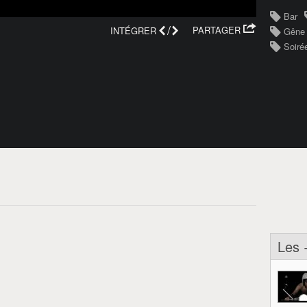
Bar
/
PARTAGER
INTÉGRER
Gêne
Soiré
Les 