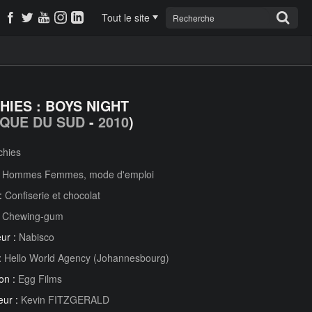
Tout le site
HIES : BOYS NIGHT
IQUE DU SUD
-
2010
)
chies
:
Hommes Femmes, mode d'emploi
 :
Confiserie et chocolat
:
Chewing-gum
ur :
Nabisco
:
Hello World Agency (Johannesbourg)
on :
Egg Films
eur :
Kevin FITZGERALD