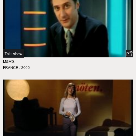
Talk show
M&M'S
FRANCE
/
2000