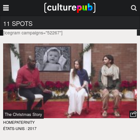
11 SPOTS
[icegram campaigns="52267"]
The Christmas Story
HOMEPATERNITY
ÉTATS-UNIS
/
2017