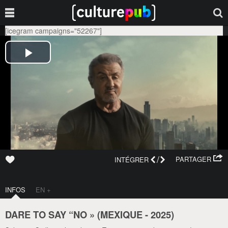
[icegram campaigns="52267"]
/
PARTAGER
INTÉGRER
INFOS
EN +
DARE TO SAY “NO » (
MEXIQUE
-
2025
)