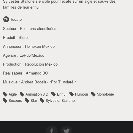
Sylvester Stallone s’envole pour Tecate sur un aigle et sauve des
familles de leur ennui.
Tecate
Secteur :
Boissons alcoolisées
Produit :
Bière
Annonceur :
Heineken Mexico
Agence :
LePub/Mexico
Production :
Rebolucion Mexico
Réalisateur :
Armando BO
Musique :
Andrea Bocelli - "Por Ti Volaré "
Aigle
Animation 3 D
Ennui
Humour
Monotonie
Secours
Star
Sylvester Stallone