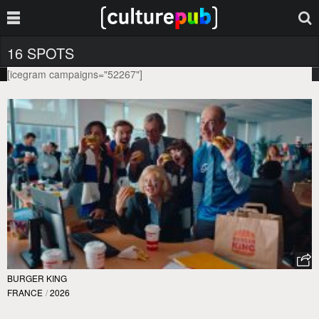
16 SPOTS
[icegram campaigns="52267"]
BURGER KING
FRANCE
/
2026