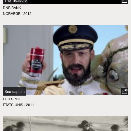
The Treasure
DNB BANK
NORVEGE
/
2012
Sea captain
OLD SPICE
ÉTATS-UNIS
/
2011