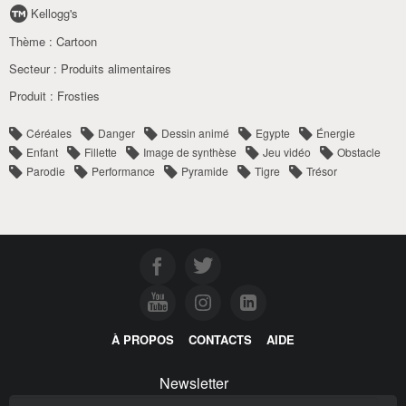
Kellogg's
Thème :
Cartoon
Secteur :
Produits alimentaires
Produit :
Frosties
Céréales
Danger
Dessin animé
Egypte
Énergie
Enfant
Fillette
Image de synthèse
Jeu vidéo
Obstacle
Parodie
Performance
Pyramide
Tigre
Trésor
À PROPOS
CONTACTS
AIDE
Newsletter