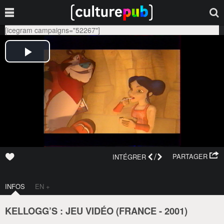
[icegram campaigns="52267"]
/
PARTAGER
INTÉGRER
INFOS
EN +
KELLOGG’S : JEU VIDÉO (
FRANCE
-
2001
)