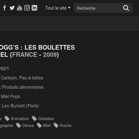
Tout le site
OGG’S : LES BOULETTES
EL (
FRANCE
-
2009
)
ogg's
:
Cartoon
,
Pas si bêtes
 :
Produits alimentaires
:
Miel Pops
:
Leo Burnett (Paris)
e
Animation
Céréales
graphie
Danse
Miel
Ruche