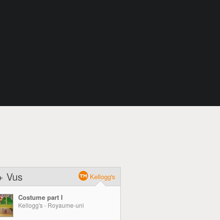
+ Vus
Kellogg's
Costume part I
Kellogg's - Royaume-uni