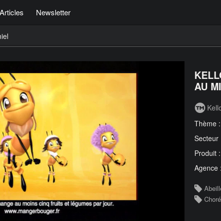
Articles
Newsletter
iel
KELL
AU MI
Kell
Thème 
Secteur
Produit 
Agence 
Abeill
Choré