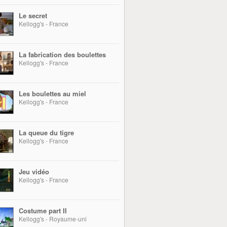
Le secret
Kellogg's - France
La fabrication des boulettes
Kellogg's - France
Les boulettes au miel
Kellogg's - France
La queue du tigre
Kellogg's - France
Jeu vidéo
Kellogg's - France
Costume part II
Kellogg's - Royaume-uni