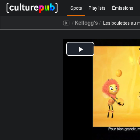
Spots
Playlists
Émissions
/
/
Kellogg's
Les boulettes au m
[icegram campaigns="52267"]