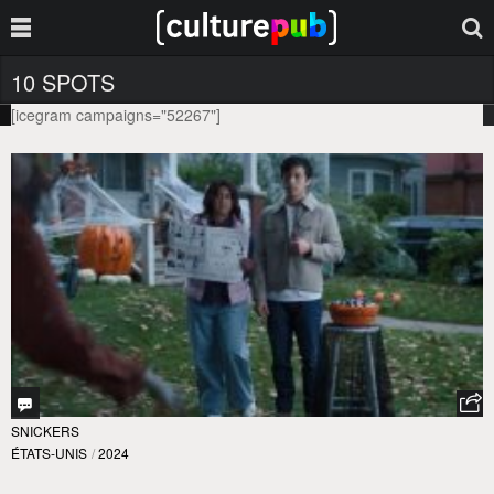
10 SPOTS
[icegram campaigns="52267"]
SNICKERS
ÉTATS-UNIS
/
2024