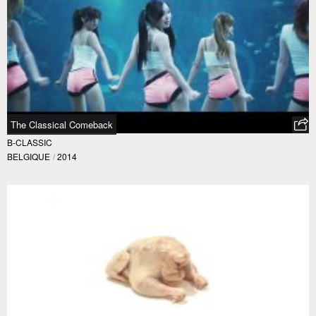
The Classical Comeback
B-CLASSIC
BELGIQUE
/
2014