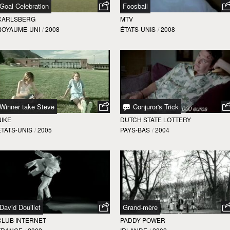
Goal Celebration
Foosball
CARLSBERG
MTV
ROYAUME-UNI
/
2008
ÉTATS-UNIS
/
2008
Winner take Steve
Conjuror's Trick
NIKE
DUTCH STATE LOTTERY
ÉTATS-UNIS
/
2005
PAYS-BAS
/
2004
David Douillet
Grand-mère
CLUB INTERNET
PADDY POWER