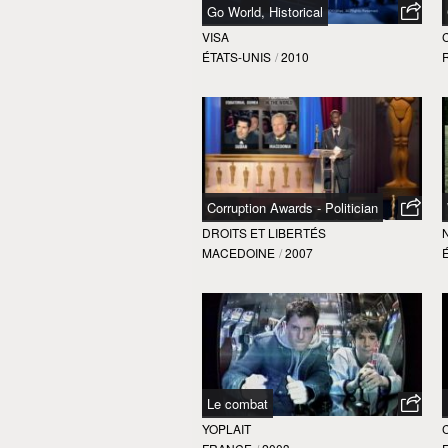
Go World, Historical
VISA
ÉTATS-UNIS
/
2010
Corruption Awards - Politician
DROITS ET LIBERTÉS
MACEDOINE
/
2007
Le combat
YOPLAIT