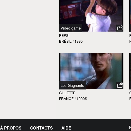
Video game
PEPSI
BRÉSIL
/
1995
Les Gagnants
GILLETTE
FRANCE
/
1990S
À PROPOS
CONTACTS
AIDE