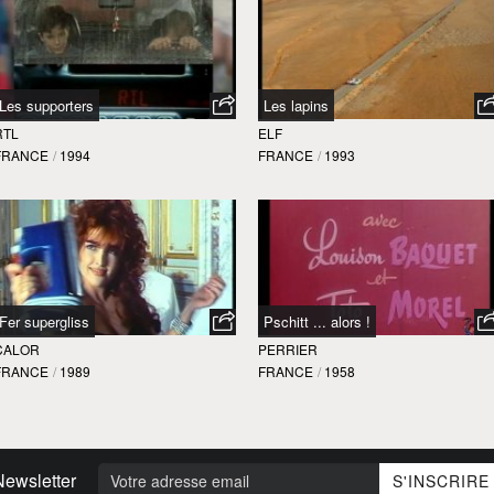
Les supporters
Les lapins
RTL
ELF
FRANCE
/
1994
FRANCE
/
1993
Fer supergliss
Pschitt ... alors !
CALOR
PERRIER
FRANCE
/
1989
FRANCE
/
1958
Newsletter