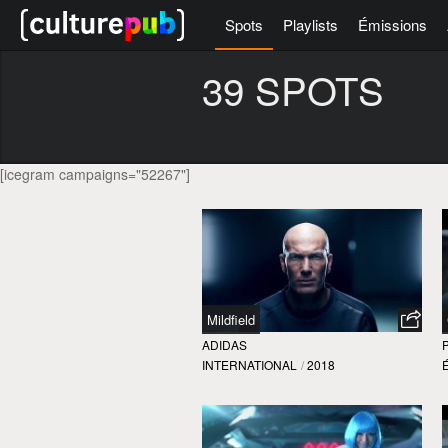
Spots
Playlists
Émissions
39 SPOTS
[icegram campaigns="52267"]
Mildfield
ADIDAS
INTERNATIONAL
/
2018