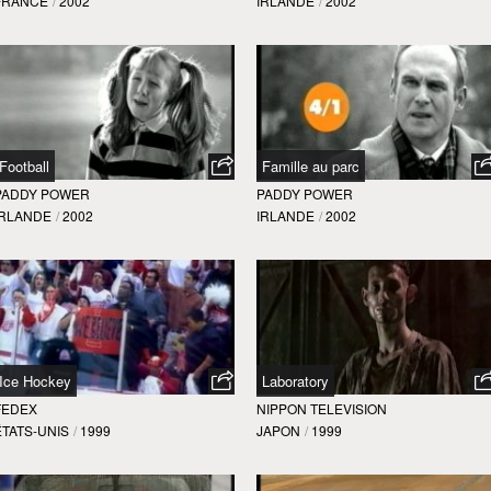
FRANCE
/
2002
IRLANDE
/
2002
Football
Famille au parc
PADDY POWER
PADDY POWER
IRLANDE
/
2002
IRLANDE
/
2002
Ice Hockey
Laboratory
FEDEX
NIPPON TELEVISION
ÉTATS-UNIS
/
1999
JAPON
/
1999