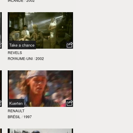
IRLANDE
/
2002
Take a chance
REVELS
ROYAUME-UNI
/
2002
Kuerten
RENAULT
BRÉSIL
/
1997