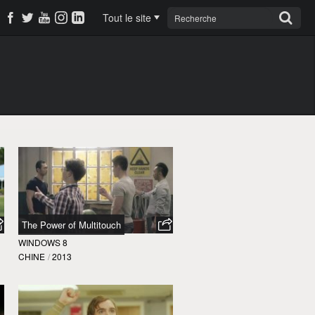
Tout le site
The Power of Multitouch
WINDOWS 8
CHINE
/
2013