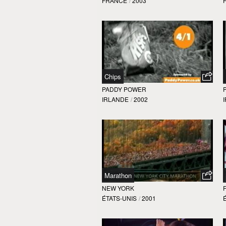
FRANCE
/
2003
Chips
PADDY POWER
IRLANDE
/
2002
Marathon
NEW YORK
ÉTATS-UNIS
/
2001