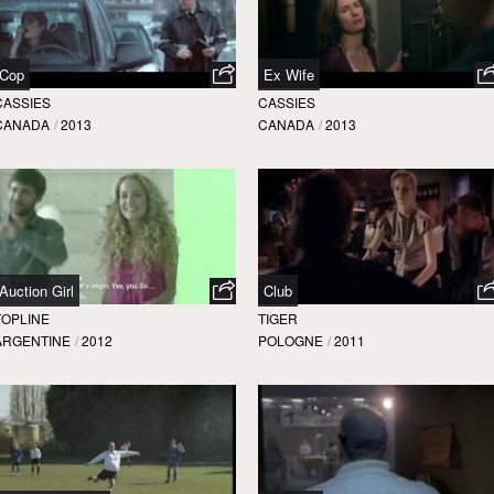
Cop
Ex Wife
CASSIES
CASSIES
CANADA
/
2013
CANADA
/
2013
Auction Girl
Club
TOPLINE
TIGER
ARGENTINE
/
2012
POLOGNE
/
2011